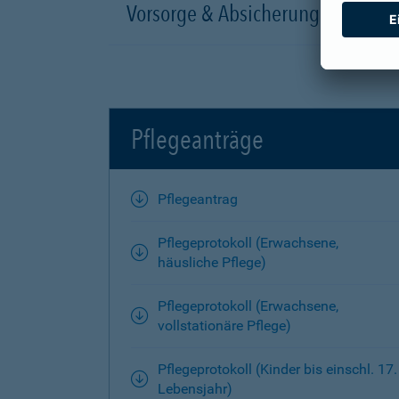
Vorsorge & Absicherung
Pflegeanträge
Pflegeantrag
Pflegeprotokoll (Erwachsene,
häusliche Pflege)
Pflegeprotokoll (Erwachsene,
vollstationäre Pflege)
Pflegeprotokoll (Kinder bis einschl. 17.
Lebensjahr)