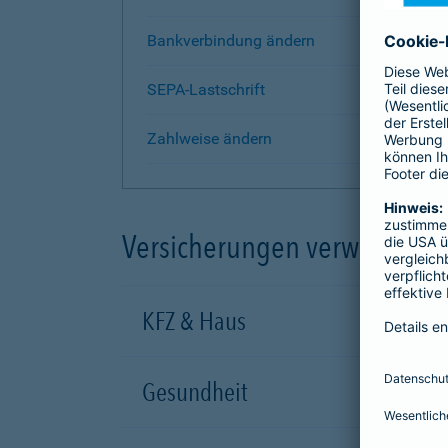
Bankverbindung ändern
SEPA-Lastschrift
Zahlweise ändern
Versicherungen verwalten
KFZ & Haus
Gesundheit