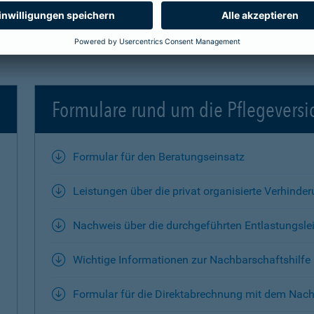
Formulare rund um die Pflegevers
Formular für den Beratungseinsatz
Leistungen über die privat organisierte Verhinde
Nachweis über die durchgeführten Entlastungsle
Wichtige Informationen zur Nachbarschaftshilfe
Formular für die Direktabrechnung mit dem Nach