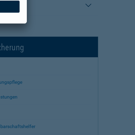
icherung
rungspflege
istungen
barschaftshelfer