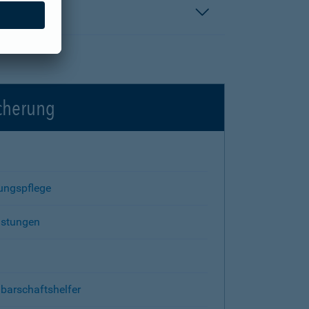
icherung
rungspflege
istungen
barschaftshelfer