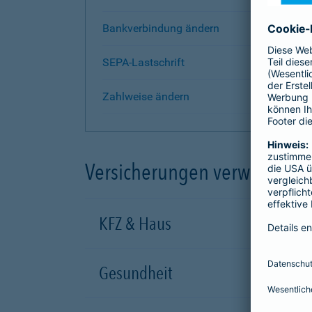
Bankverbindung ändern
SEPA-Lastschrift
Zahlweise ändern
Versicherungen verwalten
KFZ & Haus
Gesundheit