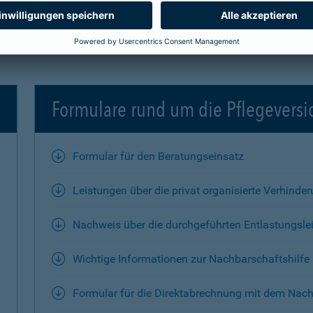
Formulare rund um die Pflegevers
Formular für den Beratungseinsatz
Leistungen über die privat organisierte Verhinde
Nachweis über die durchgeführten Entlastungsle
Wichtige Informationen zur Nachbarschaftshilfe
Formular für die Direktabrechnung mit dem Nach