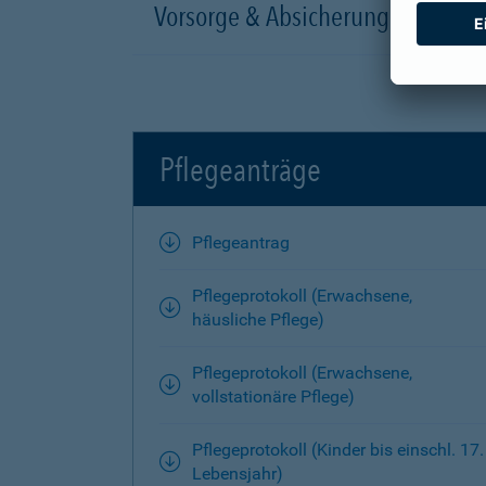
Vorsorge & Absicherung
Pflegeanträge
Pflegeantrag
Pflegeprotokoll (Erwachsene,
häusliche Pflege)
Pflegeprotokoll (Erwachsene,
vollstationäre Pflege)
Pflegeprotokoll (Kinder bis einschl. 17.
Lebensjahr)