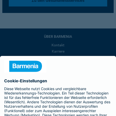
Zu den Gesundheitsservices
ÜBER BARMENIA
Kontakt
Karriere
Presse
Unternehmen
Anfahrt
Affiliate-Partner werden
Barmenia ist Teil der BarmeniaGothaer
BELIEBTE SEITEN
Kranken-Zusatzversicherung
Tierversicherungen
Haftpflichtversicherung