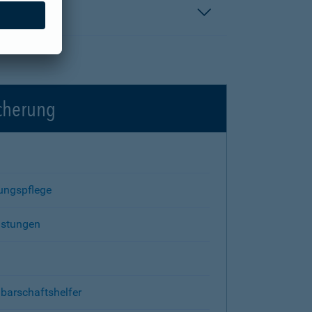
icherung
rungspflege
istungen
barschaftshelfer