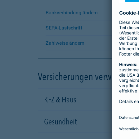
Bankverbindung ändern
SEPA-Lastschrift
Zahlweise ändern
Versicherungen verwalten
KFZ & Haus
Gesundheit