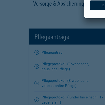
Vorsorge & Absicherung
Pflegeanträge
Pflegeantrag
Pflegeprotokoll (Erwachsene,
häusliche Pflege)
Pflegeprotokoll (Erwachsene,
vollstationäre Pflege)
Pflegeprotokoll (Kinder bis einschl. 17.
Lebensjahr)