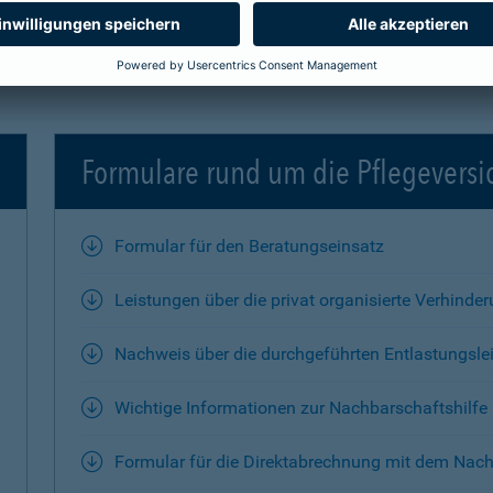
Formulare rund um die Pflegevers
Formular für den Beratungseinsatz
Leistungen über die privat organisierte Verhinde
Nachweis über die durchgeführten Entlastungsle
Wichtige Informationen zur Nachbarschaftshilfe
Formular für die Direktabrechnung mit dem Nach