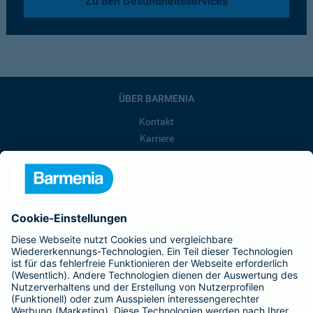
Zu den Gesundheitsservices
ÜBER BARMENIA
Kontakt
Karriere
Presse
Unternehmen
Anfahrt
Affiliate-Partner werden
Barmenia ist Teil der BarmeniaGothaer
BELIEBTE SEITEN
Kranken-Zusatzversicherung
Tierversicherungen
Haftpflichtversicherung