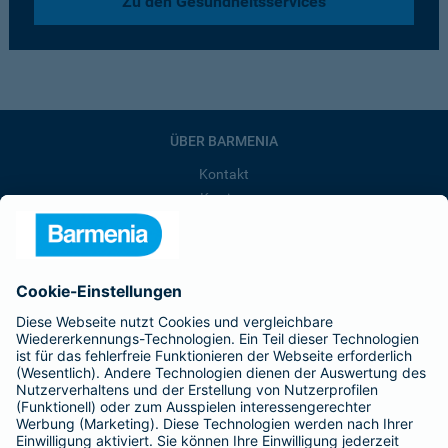
Zu den Gesundheitsservices
ÜBER BARMENIA
Kontakt
Karriere
Presse
Unternehmen
Anfahrt
Affiliate-Partner werden
Barmenia ist Teil der BarmeniaGothaer
BELIEBTE SEITEN
Kranken-Zusatzversicherung
Tierversicherungen
Haftpflichtversicherung