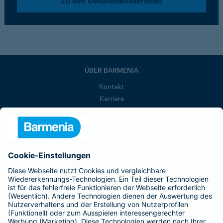
Zu den Gesundheitsservices
ÜBER BARMENIA
Kontakt
Karriere
Presse
Unternehmen
Anfahrt
Affiliate-Partner werden
Barmenia ist Teil der BarmeniaGothaer
BELIEBTE SEITEN
Kranken-Zusatzversicherung
Tierversicherungen
Haftpflichtversicherung