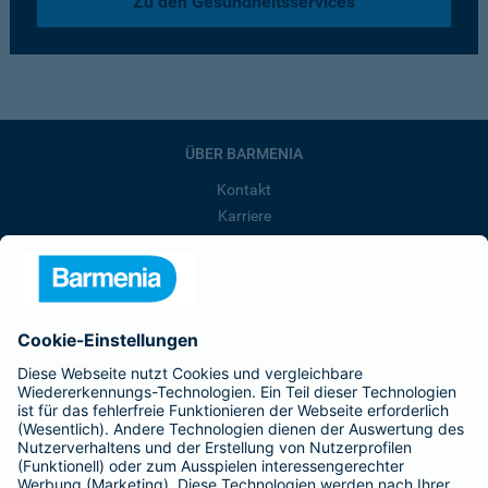
Zu den Gesundheitsservices
ÜBER BARMENIA
Kontakt
Karriere
Presse
Unternehmen
Anfahrt
Affiliate-Partner werden
Barmenia ist Teil der BarmeniaGothaer
BELIEBTE SEITEN
Kranken-Zusatzversicherung
Tierversicherungen
Haftpflichtversicherung