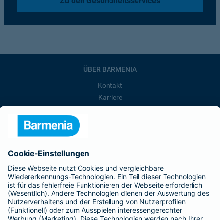
Zu den Gesundheitsservices
ÜBER BARMENIA
Kontakt
Karriere
Presse
Unternehmen
Anfahrt
Affiliate-Partner werden
Barmenia ist Teil der BarmeniaGothaer
BELIEBTE SEITEN
Kranken-Zusatzversicherung
Tierversicherungen
Haftpflichtversicherung