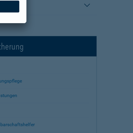
icherung
rungspflege
istungen
barschaftshelfer