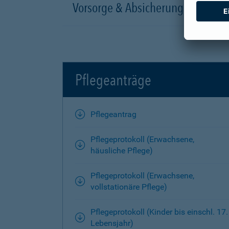
Vorsorge & Absicherung
Pflegeanträge
Pflegeantrag
Pflegeprotokoll (Erwachsene,
häusliche Pflege)
Pflegeprotokoll (Erwachsene,
vollstationäre Pflege)
Pflegeprotokoll (Kinder bis einschl. 17.
Lebensjahr)