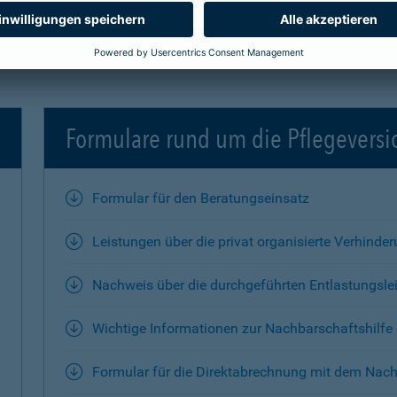
Formulare rund um die Pflegevers
Formular für den Beratungseinsatz
Leistungen über die privat organisierte Verhinde
Nachweis über die durchgeführten Entlastungsle
Wichtige Informationen zur Nachbarschaftshilfe
Formular für die Direktabrechnung mit dem Nach