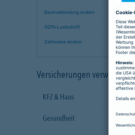
Bankverbindung ändern
SEPA-Lastschrift
Zahlweise ändern
Versicherungen verwalten
KFZ & Haus
Gesundheit