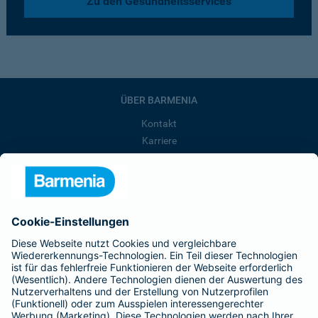
Zu den Gesundheitsservices
ÜBER BARMENIA
Kontakt
Karriere
Presse
Unternehmen
Anfahrt
Affiliate-Partner werden
Barmenia ist Teil der BarmeniaGothaer
BELIEBTE SEITEN
Kranken-Zusatzversicherung
Tierversicherungen
Haftpflichtversicherung