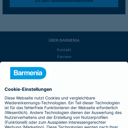
Zu den Gesundheitsservices
ÜBER BARMENIA
Kontakt
Karriere
Presse
Unternehmen
Anfahrt
Affiliate-Partner werden
Barmenia ist Teil der BarmeniaGothaer
BELIEBTE SEITEN
Kranken-Zusatzversicherung
Tierversicherungen
Haftpflichtversicherung