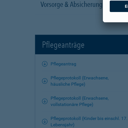
Vorsorge & Absicherung
Pflegeanträge
Pflegeantrag
Pflegeprotokoll (Erwachsene,
häusliche Pflege)
Pflegeprotokoll (Erwachsene,
vollstationäre Pflege)
Pflegeprotokoll (Kinder bis einschl. 17.
Lebensjahr)