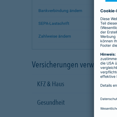
Bankverbindung ändern
SEPA-Lastschrift
Zahlweise ändern
Versicherungen verwalten
KFZ & Haus
Gesundheit