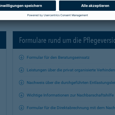
Formulare rund um die Pflegevers
Formular für den Beratungseinsatz
Leistungen über die privat organisierte Verhinde
Nachweis über die durchgeführten Entlastungsle
Wichtige Informationen zur Nachbarschaftshilfe
Formular für die Direktabrechnung mit dem Nach