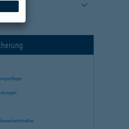
icherung
rungspflege
istungen
barschaftshelfer