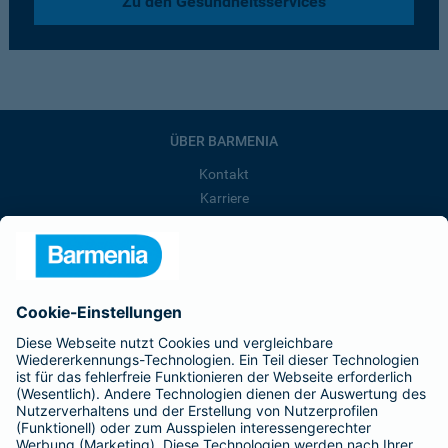
Zu den Gesundheitsservices
ÜBER BARMENIA
Kontakt
Karriere
Presse
Unternehmen
Anfahrt
Affiliate-Partner werden
Barmenia ist Teil der BarmeniaGothaer
BELIEBTE SEITEN
Kranken-Zusatzversicherung
Tierversicherungen
Haftpflichtversicherung