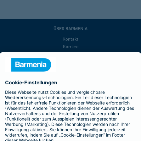
ÜBER BARMENIA
Kontakt
Karriere
Presse
Unternehmen
Anfahrt
Affiliate-Partner werden
Barmenia ist Teil der BarmeniaGothaer
BELIEBTE SEITEN
Kranken-Zusatzversicherung
Tierversicherungen
Haftpflichtversicherung
Hausratversicherung