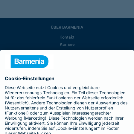
ÜBER BARMENIA
Kontakt
Karriere
Presse
Unternehmen
Anfahrt
Affiliate-Partner werden
Barmenia ist Teil der BarmeniaGothaer
BELIEBTE SEITEN
Kranken-Zusatzversicherung
Tierversicherungen
Haftpflichtversicherung
Hausratversicherung