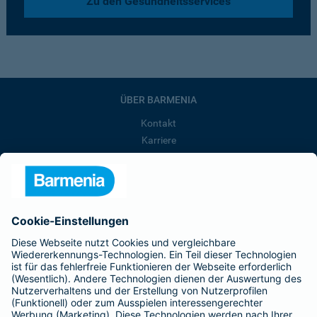
Zu den Gesundheitsservices
ÜBER BARMENIA
Kontakt
Karriere
Presse
Unternehmen
Anfahrt
Affiliate-Partner werden
Barmenia ist Teil der BarmeniaGothaer
BELIEBTE SEITEN
Kranken-Zusatzversicherung
Tierversicherungen
Haftpflichtversicherung