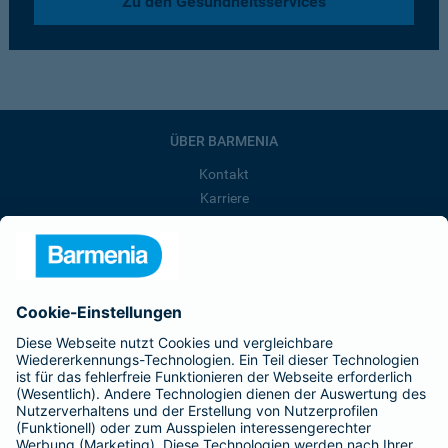
Zu den Gesundheitsservices
ÜBER BARMENIA
Kontakt
Karriere
Presse
Unternehmen
Anfahrt
Affiliate-Partner werden
Barmenia ist Teil der BarmeniaGothaer
BELIEBTE SEITEN
Kranken-Zusatzversicherung
Tierversicherungen
Haftpflichtversicherung