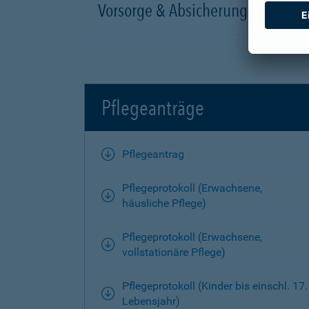
Vorsorge & Absicherung
Pflegeanträge
Pflegeantrag
Pflegeprotokoll (Erwachsene,
häusliche Pflege)
Pflegeprotokoll (Erwachsene,
vollstationäre Pflege)
Pflegeprotokoll (Kinder bis einschl. 17.
Lebensjahr)