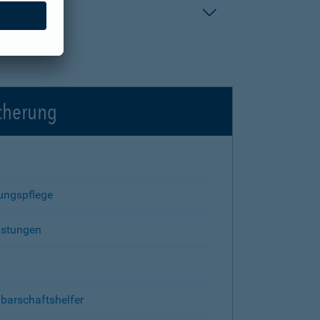
icherung
rungspflege
istungen
barschaftshelfer