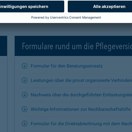
Formulare rund um die Pflegevers
Formular für den Beratungseinsatz
Leistungen über die privat organisierte Verhinde
Nachweis über die durchgeführten Entlastungsle
Wichtige Informationen zur Nachbarschaftshilfe
Formular für die Direktabrechnung mit dem Nach