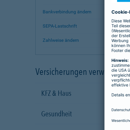
Bankverbindung ändern
SEPA-Lastschrift
Zahlweise ändern
Versicherungen verwalten
KFZ & Haus
Gesundheit