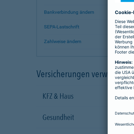
Bankverbindung ändern
SEPA-Lastschrift
Zahlweise ändern
Versicherungen verwalten
KFZ & Haus
Gesundheit