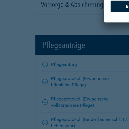
Vorsorge & Absicherung
Pflegeanträge
Pflegeantrag
Pflegeprotokoll (Erwachsene,
häusliche Pflege)
Pflegeprotokoll (Erwachsene,
vollstationäre Pflege)
Pflegeprotokoll (Kinder bis einschl. 17.
Lebensjahr)