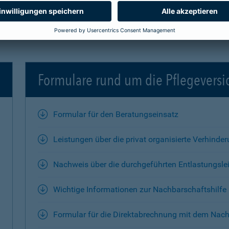
Formulare rund um die Pflegevers
Formular für den Beratungseinsatz
Leistungen über die privat organisierte Verhinde
Nachweis über die durchgeführten Entlastungsle
Wichtige Informationen zur Nachbarschaftshilfe
Formular für die Direktabrechnung mit dem Nach