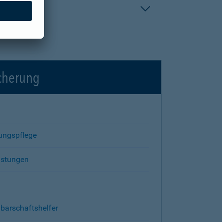
icherung
rungspflege
istungen
barschaftshelfer