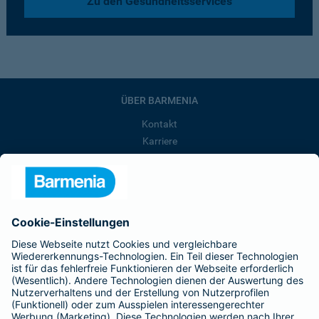
Zu den Gesundheitsservices
ÜBER BARMENIA
Kontakt
Karriere
Presse
Unternehmen
Anfahrt
Affiliate-Partner werden
Barmenia ist Teil der BarmeniaGothaer
BELIEBTE SEITEN
Kranken-Zusatzversicherung
Tierversicherungen
Haftpflichtversicherung