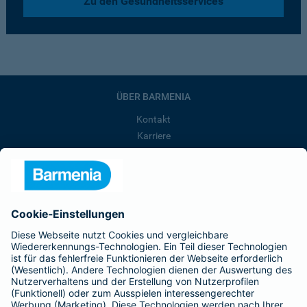
Zu den Gesundheitsservices
ÜBER BARMENIA
Kontakt
Karriere
Presse
Unternehmen
Anfahrt
Affiliate-Partner werden
Barmenia ist Teil der BarmeniaGothaer
BELIEBTE SEITEN
Kranken-Zusatzversicherung
Tierversicherungen
Haftpflichtversicherung