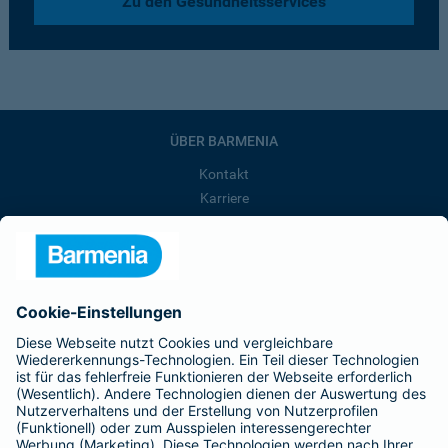
Zu den Gesundheitsservices
ÜBER BARMENIA
Kontakt
Karriere
Presse
Unternehmen
Anfahrt
Affiliate-Partner werden
Barmenia ist Teil der BarmeniaGothaer
BELIEBTE SEITEN
Kranken-Zusatzversicherung
Tierversicherungen
Haftpflichtversicherung