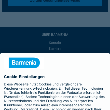
Zu den Gesundheitsservices
ÜBER BARMENIA
Kontakt
Karriere
Presse
Unternehmen
Anfahrt
Affiliate-Partner werden
Barmenia ist Teil der BarmeniaGothaer
BELIEBTE SEITEN
Kranken-Zusatzversicherung
Tierversicherungen
Haftpflichtversicherung