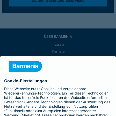
Zu den Gesundheitsservices
ÜBER BARMENIA
Kontakt
Karriere
Presse
Unternehmen
Anfahrt
Affiliate-Partner werden
Barmenia ist Teil der BarmeniaGothaer
BELIEBTE SEITEN
Kranken-Zusatzversicherung
Tierversicherungen
Haftpflichtversicherung