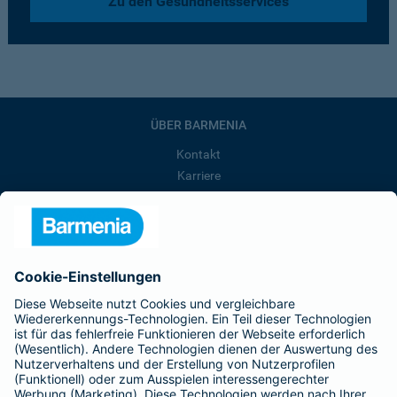
Zu den Gesundheitsservices
ÜBER BARMENIA
Kontakt
Karriere
Presse
Unternehmen
Anfahrt
Affiliate-Partner werden
Barmenia ist Teil der BarmeniaGothaer
BELIEBTE SEITEN
Kranken-Zusatzversicherung
Tierversicherungen
Haftpflichtversicherung