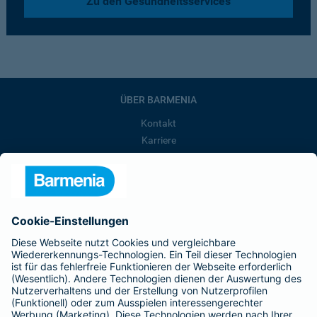
Zu den Gesundheitsservices
ÜBER BARMENIA
Kontakt
Karriere
Presse
Unternehmen
Anfahrt
Affiliate-Partner werden
Barmenia ist Teil der BarmeniaGothaer
BELIEBTE SEITEN
Kranken-Zusatzversicherung
Tierversicherungen
Haftpflichtversicherung