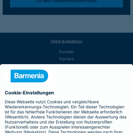
Zu den Gesundheitsservices
ÜBER BARMENIA
Kontakt
Karriere
Presse
Unternehmen
Anfahrt
Affiliate-Partner werden
Barmenia ist Teil der BarmeniaGothaer
BELIEBTE SEITEN
Kranken-Zusatzversicherung
Tierversicherungen
Haftpflichtversicherung