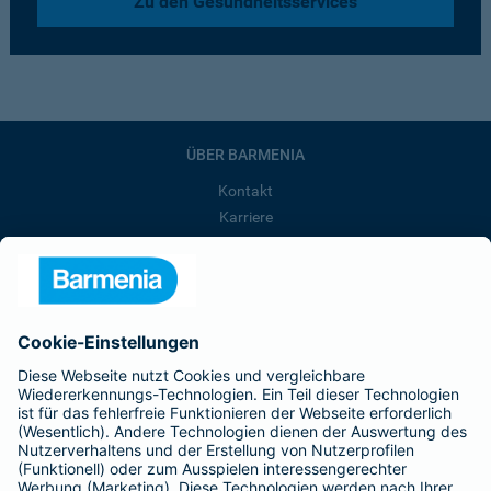
Zu den Gesundheitsservices
ÜBER BARMENIA
Kontakt
Karriere
Presse
Unternehmen
Anfahrt
Affiliate-Partner werden
Barmenia ist Teil der BarmeniaGothaer
BELIEBTE SEITEN
Kranken-Zusatzversicherung
Tierversicherungen
Haftpflichtversicherung