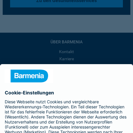
Zu den Gesundheitsservices
ÜBER BARMENIA
Kontakt
Karriere
Presse
Unternehmen
Anfahrt
Affiliate-Partner werden
Barmenia ist Teil der BarmeniaGothaer
BELIEBTE SEITEN
Kranken-Zusatzversicherung
Tierversicherungen
Haftpflichtversicherung