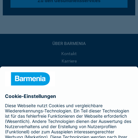
Zu den Gesundheitsservices
ÜBER BARMENIA
Kontakt
Karriere
Presse
Unternehmen
Anfahrt
Affiliate-Partner werden
Barmenia ist Teil der BarmeniaGothaer
BELIEBTE SEITEN
Kranken-Zusatzversicherung
Tierversicherungen
Haftpflichtversicherung