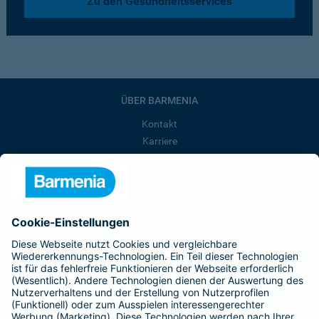
Zu den Gesundheitsservices
ÜBER BARMENIA
Kontakt
Karriere
Presse
Unternehmen
Anfahrt
Affiliate-Partner werden
Barmenia ist Teil der BarmeniaGothaer
BELIEBTE SEITEN
Kranken-Zusatzversicherung
Tierversicherungen
Haftpflichtversicherung