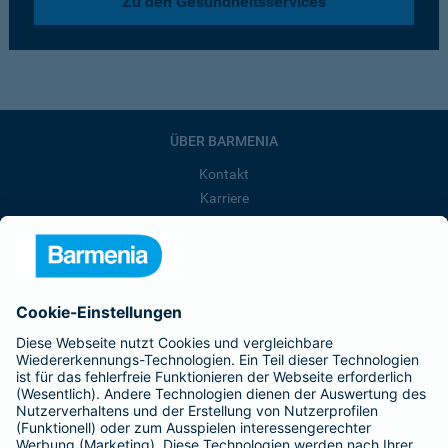
Zu den Gesundheitsservices
ÜBER BARMENIA
Kontakt
Karriere
Presse
Unternehmen
Anfahrt
Affiliate-Partner werden
Barmenia ist Teil der BarmeniaGothaer
BELIEBTE SEITEN
Kranken-Zusatzversicherung
Tierversicherungen
Haftpflichtversicherung