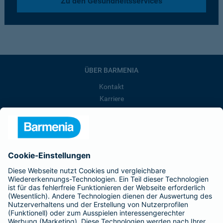
Zu den Gesundheitsservices
ÜBER BARMENIA
Kontakt
Karriere
Presse
Unternehmen
Anfahrt
Affiliate-Partner werden
Barmenia ist Teil der BarmeniaGothaer
BELIEBTE SEITEN
Kranken-Zusatzversicherung
Tierversicherungen
Haftpflichtversicherung