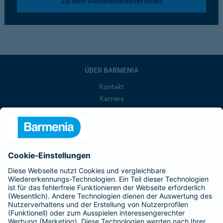
Zu den Gesundheitsservices
ÜBER BARMENIA
Kontakt
Karriere
Presse
Unternehmen
Anfahrt
Affiliate-Partner werden
Barmenia ist Teil der BarmeniaGothaer
BELIEBTE SEITEN
Kranken-Zusatzversicherung
Tierversicherungen
Haftpflichtversicherung