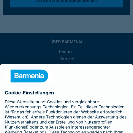
Zu den Gesundheitsservices
ÜBER BARMENIA
Kontakt
Karriere
Presse
Unternehmen
Anfahrt
Affiliate-Partner werden
Barmenia ist Teil der BarmeniaGothaer
BELIEBTE SEITEN
Kranken-Zusatzversicherung
Tierversicherungen
Haftpflichtversicherung