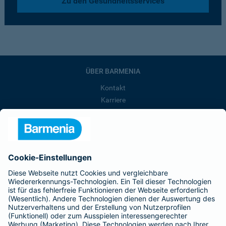
Zu den Gesundheitsservices
ÜBER BARMENIA
Kontakt
Karriere
Presse
Unternehmen
Anfahrt
Affiliate-Partner werden
Barmenia ist Teil der BarmeniaGothaer
BELIEBTE SEITEN
Kranken-Zusatzversicherung
Tierversicherungen
Haftpflichtversicherung