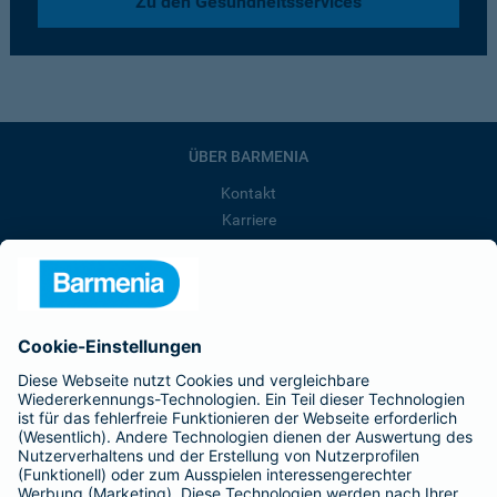
Zu den Gesundheitsservices
ÜBER BARMENIA
Kontakt
Karriere
Presse
Unternehmen
Anfahrt
Affiliate-Partner werden
Barmenia ist Teil der BarmeniaGothaer
BELIEBTE SEITEN
Kranken-Zusatzversicherung
Tierversicherungen
Haftpflichtversicherung