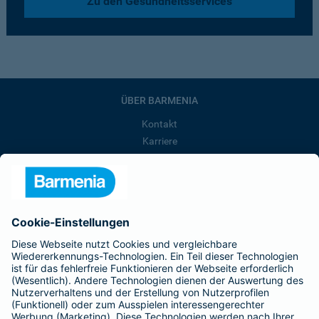
Zu den Gesundheitsservices
ÜBER BARMENIA
Kontakt
Karriere
Presse
Unternehmen
Anfahrt
Affiliate-Partner werden
Barmenia ist Teil der BarmeniaGothaer
BELIEBTE SEITEN
Kranken-Zusatzversicherung
Tierversicherungen
Haftpflichtversicherung