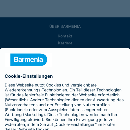
ÜBER BARMENIA
Kontakt
Karriere
Presse
Unternehmen
Anfahrt
Affiliate-Partner werden
Barmenia ist Teil der BarmeniaGothaer
BELIEBTE SEITEN
Kranken-Zusatzversicherung
Tierversicherungen
Haftpflichtversicherung
Hausratversicherung