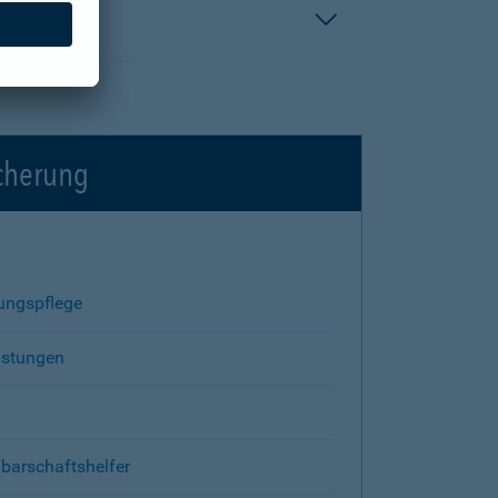
icherung
rungspflege
istungen
barschaftshelfer