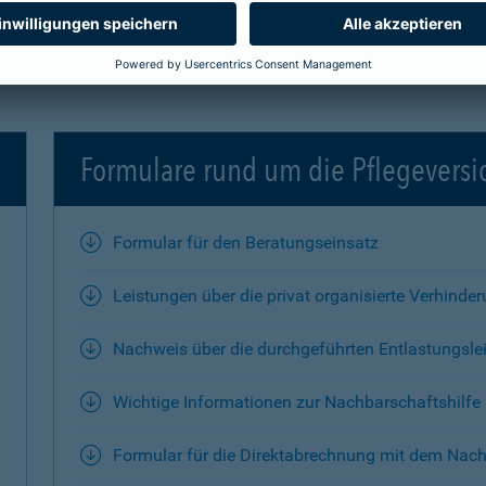
Formulare rund um die Pflegevers
Formular für den Beratungseinsatz
Leistungen über die privat organisierte Verhinde
Nachweis über die durchgeführten Entlastungsle
Wichtige Informationen zur Nachbarschaftshilfe
Formular für die Direktabrechnung mit dem Nach