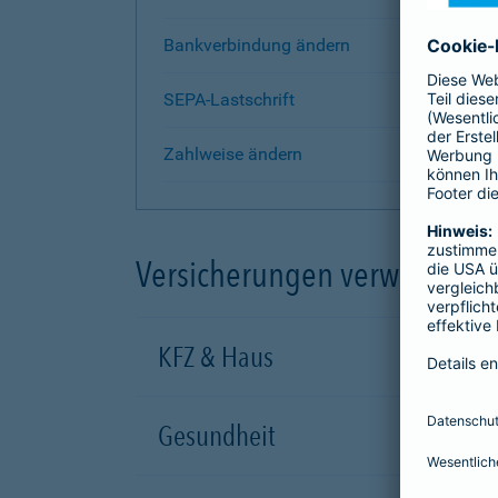
Bankverbindung ändern
SEPA-Lastschrift
Zahlweise ändern
Versicherungen verwalten
KFZ & Haus
Gesundheit