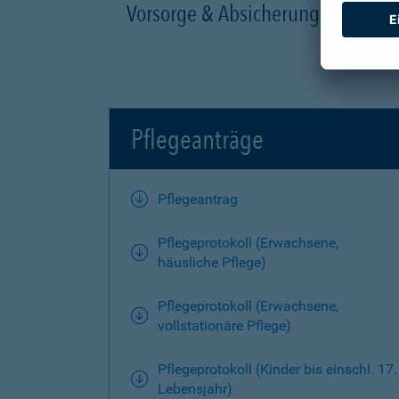
Vorsorge & Absicherung
Pflegeanträge
Pflegeantrag
Pflegeprotokoll (Erwachsene,
häusliche Pflege)
Pflegeprotokoll (Erwachsene,
vollstationäre Pflege)
Pflegeprotokoll (Kinder bis einschl. 17.
Lebensjahr)