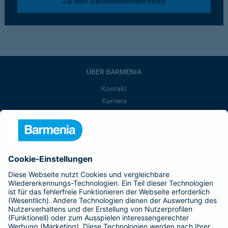
Zu den Gesundheitsservices
ÜBER BARMENIA
Kontakt
Karriere
Presse
Unternehmen
Anfahrt
Affiliate-Partner werden
Barmenia ist Teil der BarmeniaGothaer
BELIEBTE SEITEN
Kranken-Zusatzversicherung
Tierversicherungen
Haftpflichtversicherung