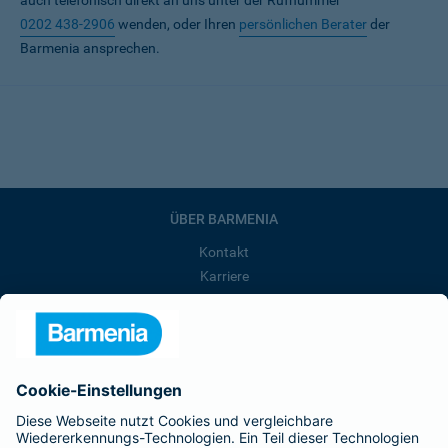
auch telefonisch direkt an uns unter der Rufnummer
0202 438-2906
wenden, oder Ihren
persönlichen Berater
der
Barmenia ansprechen.
ÜBER BARMENIA
Kontakt
Karriere
Presse
Unternehmen
Anfahrt
Affiliate-Partner werden
Barmenia ist Teil der BarmeniaGothaer
BELIEBTE SEITEN