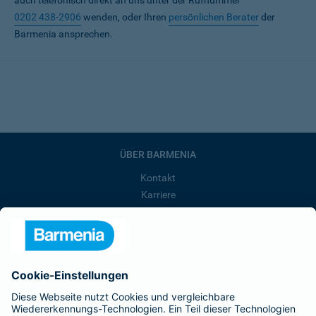
auch telefonisch direkt an uns unter der Rufnummer
0202 438-2906
wenden, oder Ihren
persönlichen Berater
der
Barmenia ansprechen.
ÜBER BARMENIA
Kontakt
Karriere
Presse
Unternehmen
Anfahrt
Affiliate-Partner werden
Barmenia ist Teil der BarmeniaGothaer
BELIEBTE SEITEN