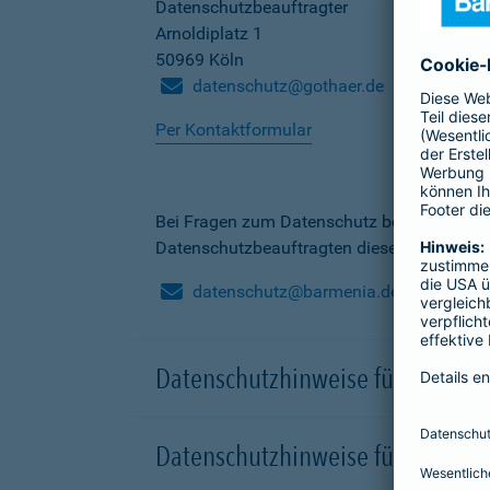
Datenschutzbeauftragter
Arnoldiplatz 1
50969 Köln
datenschutz@gothaer.de
Per Kontaktformular
Bei Fragen zum Datenschutz bei der Barme
Datenschutzbeauftragten dieser Gesellscha
datenschutz@barmenia.de
Datenschutzhinweise für Besuche
Datenschutzhinweise für Onlinep