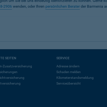
iglich um Sie bei uns eindeutig identifizieren zu können. Gerne k
38-2906
wenden, oder Ihren
persönlichen Berater
der Barmenia a
BTE SEITEN
SERVICE
n-Zusatzversicherung
Adresse ändern
rsicherungen
Schaden melden
ichtversicherung
Kilometerstandsmeldung
tversicherung
Serviceübersicht