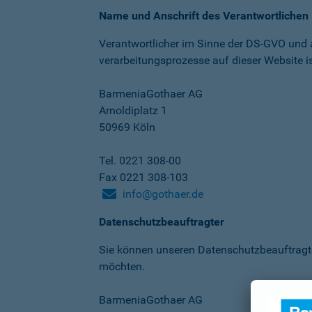
Name und Anschrift des Verantwortlichen
Verantwortlicher im Sinne der DS-GVO und
verarbeitungs­prozesse auf dieser Website is
BarmeniaGothaer AG
Arnoldiplatz 1
50969 Köln
Tel. 0221 308-00
Fax 0221 308-103
info@gothaer.de
Datenschutzbeauftragter
Sie können unseren Datenschutz­beauftragt
möchten.
BarmeniaGothaer AG