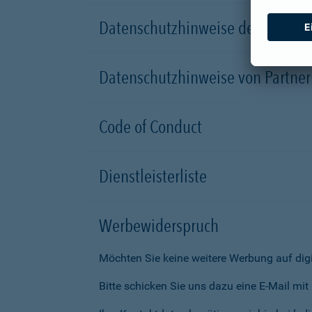
Datenschutzhinweise der Versic
Datenschutzhinweise von Partn
Code of Conduct
Dienstleisterliste
Werbewiderspruch
Möchten Sie keine weitere Werbung auf dig
Bitte schicken Sie uns dazu eine E-Mail mi