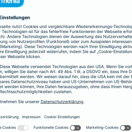
nia Krankenversicherung AG und der Barmenia Allgemeine Vers
ften kontaktieren.
r der Webseite
räsenzen in sozialen Medien