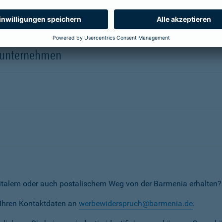
herungsunternehmen
erunternehmen
italem oder auch postalischem Weg von der Barmenia erhalten?
t Ihren Kontaktdaten an
werbewiderspruch@barmenia.de
.