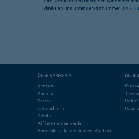
Ihre Kontaktdaten benötigen wir hierbei led
direkt an uns unter der Rufnummer
0202 4
ÜBER BARMENIA
BELIE
Kontakt
Kranke
Karriere
Tierve
Presse
Haftpfl
Unternehmen
Hausra
Anfahrt
Affiliate-Partner werden
Barmenia ist Teil der BarmeniaGothaer