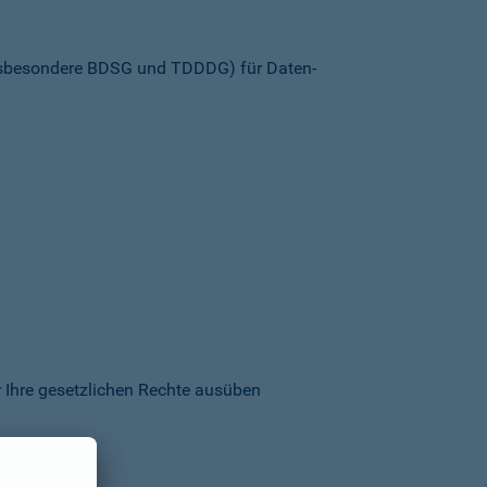
insbesondere BDSG und TDDDG) für Daten­
 Ihre gesetzlichen Rechte ausüben