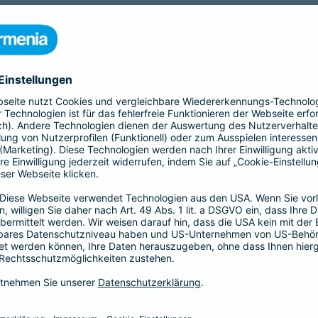
nia Krankenversicherung AG und der Barmenia Allgemeine Vers
ften kontaktieren.
r der Webseite
räsenzen in sozialen Medien