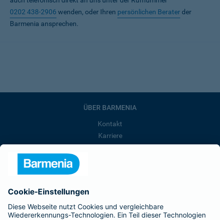
auch telefonisch direkt an uns unter der Rufnummer
0202 438-2906
wenden, oder Ihren
persönlichen Berater
der
Barmenia ansprechen.
ÜBER BARMENIA
Kontakt
Karriere
Presse
Unternehmen
Anfahrt
Affiliate-Partner werden
Barmenia ist Teil der BarmeniaGothaer
BELIEBTE SEITEN