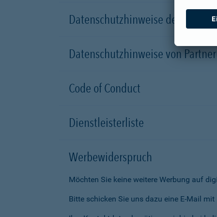
Datenschutzhinweise der Versic
Datenschutzhinweise von Partn
Code of Conduct
Dienstleisterliste
Werbewiderspruch
Möchten Sie keine weitere Werbung auf dig
Bitte schicken Sie uns dazu eine E-Mail mi