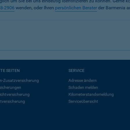
iglich um Sie bei uns eindeutig identifizieren zu können. Gerne k
38-2906
wenden, oder Ihren
persönlichen Berater
der Barmenia a
BTE SEITEN
SERVICE
n-Zusatzversicherung
Adresse ändern
rsicherungen
Schaden melden
ichtversicherung
Kilometerstandsmeldung
tversicherung
Serviceübersicht