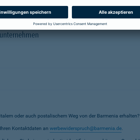
herungsunternehmen
erunternehmen
italem oder auch postalischem Weg von der Barmenia erhalten?
t Ihren Kontaktdaten an
werbewiderspruch@barmenia.de
.