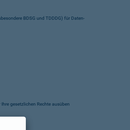
insbesondere BDSG und TDDDG) für Daten­
 Ihre gesetzlichen Rechte ausüben