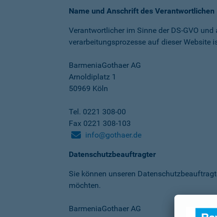
Name und Anschrift des Verantwortlichen
Verantwortlicher im Sinne der DS-GVO und
verarbeitungs­prozesse auf dieser Website is
BarmeniaGothaer AG
Arnoldiplatz 1
50969 Köln
Tel. 0221 308-00
Fax 0221 308-103
info@gothaer.de
Datenschutzbeauftragter
Sie können unseren Datenschutz­beauftragt
möchten.
BarmeniaGothaer AG