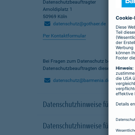
Datenschutzbeauftragter
Arnoldiplatz 1
50969 Köln
datenschutz@gothaer.de
Per Kontaktformular
Bei Fragen zum Datenschutz bei der Barme
Datenschutzbeauftragten dieser Gesellscha
datenschutz@barmenia.de
Datenschutzhinweise für Besuche
Datenschutzhinweise für Onlinep