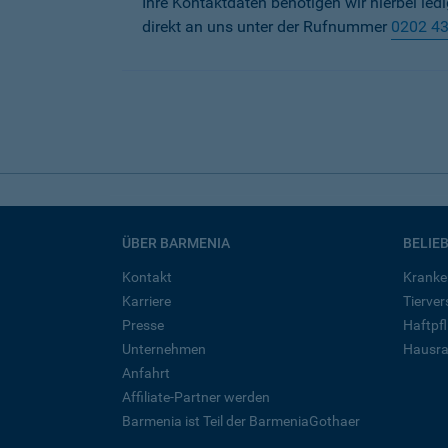
Ihre Kontaktdaten benötigen wir hierbei led
direkt an uns unter der Rufnummer
0202 4
ÜBER BARMENIA
BELIE
Kontakt
Kranke
Karriere
Tierve
Presse
Haftpfl
Unternehmen
Hausra
Anfahrt
Affiliate-Partner werden
Barmenia ist Teil der BarmeniaGothaer