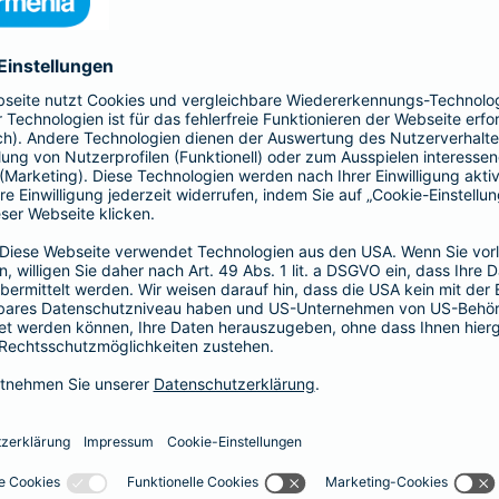
nia Krankenversicherung AG und der Barmenia Allgemeine Vers
ften kontaktieren.
r der Webseite
räsenzen in sozialen Medien