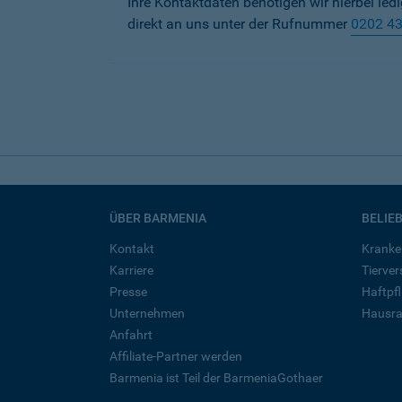
Ihre Kontaktdaten benötigen wir hierbei led
direkt an uns unter der Rufnummer
0202 4
ÜBER BARMENIA
BELIE
Kontakt
Kranke
Karriere
Tierve
Presse
Haftpfl
Unternehmen
Hausra
Anfahrt
Affiliate-Partner werden
Barmenia ist Teil der BarmeniaGothaer