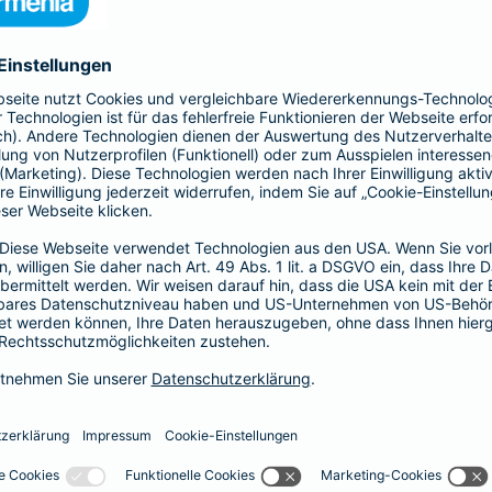
nia Krankenversicherung AG und der Barmenia Allgemeine Vers
ften kontaktieren.
r der Webseite
räsenzen in sozialen Medien