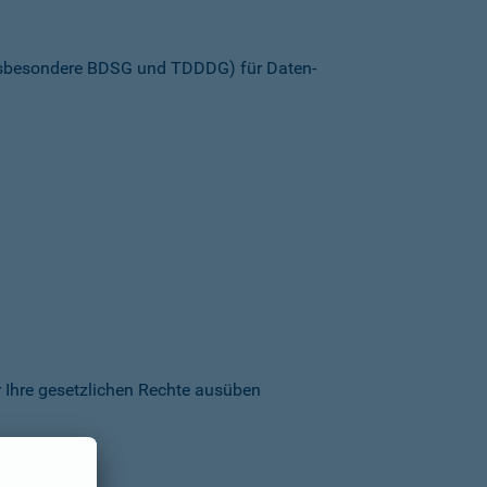
insbesondere BDSG und TDDDG) für Daten­
 Ihre gesetzlichen Rechte ausüben