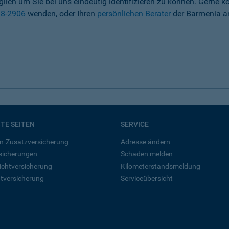
iglich um Sie bei uns eindeutig identifizieren zu können. Gerne k
38-2906
wenden, oder Ihren
persönlichen Berater
der Barmenia a
BTE SEITEN
SERVICE
n-Zusatzversicherung
Adresse ändern
rsicherungen
Schaden melden
ichtversicherung
Kilometerstandsmeldung
tversicherung
Serviceübersicht