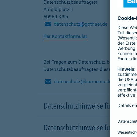
Datenschutzbeauftragter
Arnoldiplatz 1
50969 Köln
datenschutz@gothaer.de
Per Kontaktformular
Bei Fragen zum Datenschutz bei der Barme
Datenschutzbeauftragten dieser Gesellscha
datenschutz@barmenia.de
Datenschutzhinweise für Besuche
Datenschutzhinweise für Onlinep