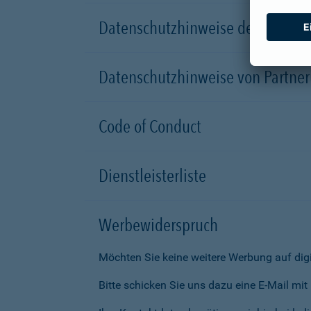
Datenschutzhinweise der Versic
Datenschutzhinweise von Partn
Code of Conduct
Dienstleisterliste
Werbewiderspruch
Möchten Sie keine weitere Werbung auf dig
Bitte schicken Sie uns dazu eine E-Mail mi