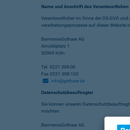
Name und Anschrift des Verantwortlichen
Verantwortlicher im Sinne der DS-GVO und
verarbeitungs­prozesse auf dieser Website is
BarmeniaGothaer AG
Arnoldiplatz 1
50969 Köln
Tel. 0221 308-00
Fax 0221 308-103
info@gothaer.de
Datenschutzbeauftragter
Sie können unseren Datenschutz­beauftragt
möchten.
BarmeniaGothaer AG