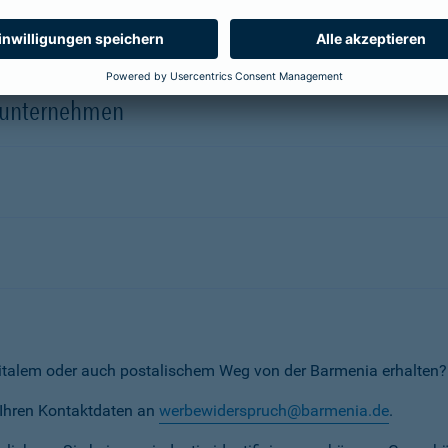
herungsunternehmen
erunternehmen
italem oder auch postalischem Weg von der Barmenia erhalten?
t Ihren Kontaktdaten an
werbewiderspruch@barmenia.de
.