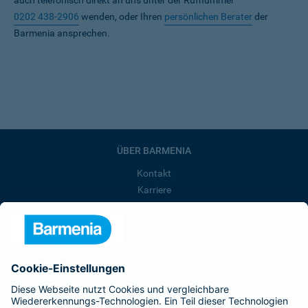
auch telefonisch direkt an uns unter der Rufnummer
0202 438-2906
wenden, oder Ihren
persönlichen Berater
der
Barmenia ansprechen.
ÜBER BARMENIA
Kontakt
Karriere
Presse
Unternehmen
Anfahrt
Affiliate-Partner werden
Barmenia ist Teil der BarmeniaGothaer
BELIEBTE SEITEN